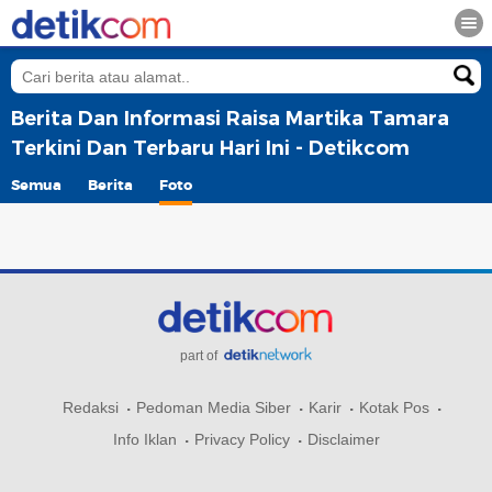
Berita Dan Informasi Raisa Martika Tamara
Terkini Dan Terbaru Hari Ini - Detikcom
Semua
Berita
Foto
part of
Redaksi
Pedoman Media Siber
Karir
Kotak Pos
Info Iklan
Privacy Policy
Disclaimer