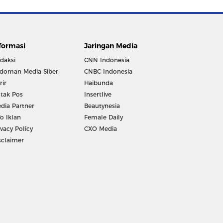
formasi
Jaringan Media
daksi
CNN Indonesia
doman Media Siber
CNBC Indonesia
rir
Haibunda
tak Pos
Insertlive
dia Partner
Beautynesia
fo Iklan
Female Daily
ivacy Policy
CXO Media
sclaimer