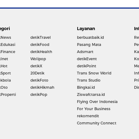
egori
Layanan
In
kNews
detikTravel
berbuatbaik.id
Re
kEdukasi
detikFood
Pasang Mata
Pe
kFinance
detikHealth
Adsmart
Ka
kInet
Wolipop
detikEvent
Ko
kHot
detikX
detikPoint
Me
kSport
20Detik
Trans Snow World
In
kbola
detikFoto
Trans Studio
Pr
kOto
detikHikmah
Bingkai.id
Di
kProperti
detikPop
Ziswafctarsa.id
Flying Over Indonesia
For Your Business
rekomendit
Community Connect