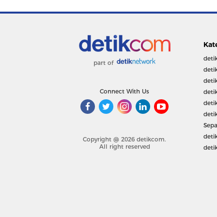
Kat
deti
part of
deti
deti
Connect With Us
deti
deti
deti
Sepa
deti
Copyright @ 2026 detikcom.
All right reserved
deti