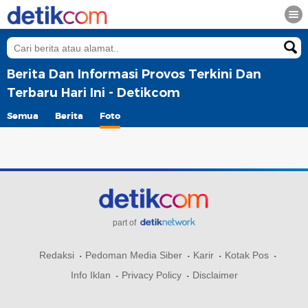
Berita Dan Informasi Provos Terkini Dan
Terbaru Hari Ini - Detikcom
Semua
Berita
Foto
part of
Redaksi
Pedoman Media Siber
Karir
Kotak Pos
Info Iklan
Privacy Policy
Disclaimer