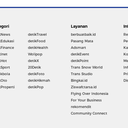
egori
Layanan
In
kNews
detikTravel
berbuatbaik.id
Re
kEdukasi
detikFood
Pasang Mata
Pe
kFinance
detikHealth
Adsmart
Ka
kInet
Wolipop
detikEvent
Ko
kHot
detikX
detikPoint
Me
kSport
20Detik
Trans Snow World
In
kbola
detikFoto
Trans Studio
Pr
kOto
detikHikmah
Bingkai.id
Di
kProperti
detikPop
Ziswafctarsa.id
Flying Over Indonesia
For Your Business
rekomendit
Community Connect