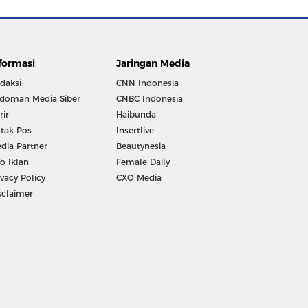
formasi
Jaringan Media
daksi
CNN Indonesia
doman Media Siber
CNBC Indonesia
rir
Haibunda
tak Pos
Insertlive
dia Partner
Beautynesia
fo Iklan
Female Daily
ivacy Policy
CXO Media
sclaimer