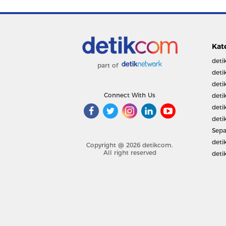
Kat
deti
part of
deti
deti
Connect With Us
deti
deti
deti
Sepa
deti
Copyright @ 2026 detikcom.
All right reserved
deti