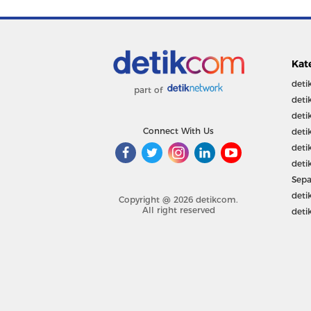
Kat
deti
part of
deti
deti
Connect With Us
deti
deti
deti
Sepa
deti
Copyright @ 2026 detikcom.
All right reserved
deti