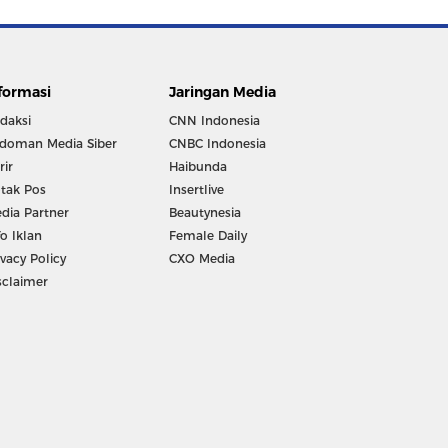
formasi
Jaringan Media
daksi
CNN Indonesia
doman Media Siber
CNBC Indonesia
rir
Haibunda
tak Pos
Insertlive
dia Partner
Beautynesia
fo Iklan
Female Daily
ivacy Policy
CXO Media
sclaimer