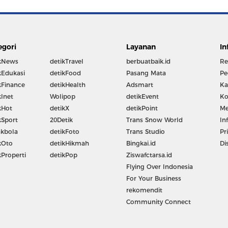
egori
Layanan
In
kNews
detikTravel
berbuatbaik.id
Re
kEdukasi
detikFood
Pasang Mata
Pe
kFinance
detikHealth
Adsmart
Ka
kInet
Wolipop
detikEvent
Ko
kHot
detikX
detikPoint
Me
kSport
20Detik
Trans Snow World
In
kbola
detikFoto
Trans Studio
Pr
kOto
detikHikmah
Bingkai.id
Di
kProperti
detikPop
Ziswafctarsa.id
Flying Over Indonesia
For Your Business
rekomendit
Community Connect