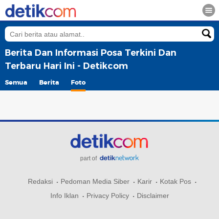
Berita Dan Informasi Posa Terkini Dan
Terbaru Hari Ini - Detikcom
Semua
Berita
Foto
part of
Redaksi
Pedoman Media Siber
Karir
Kotak Pos
Info Iklan
Privacy Policy
Disclaimer