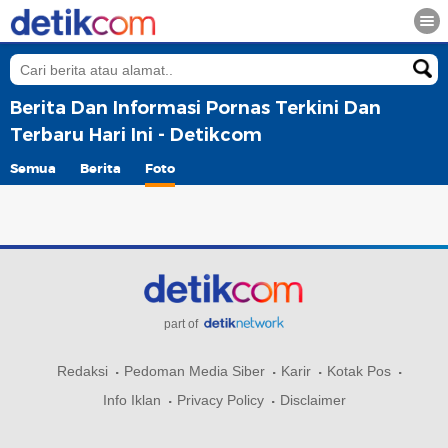
Berita Dan Informasi Pornas Terkini Dan
Terbaru Hari Ini - Detikcom
Semua
Berita
Foto
part of
Redaksi
Pedoman Media Siber
Karir
Kotak Pos
Info Iklan
Privacy Policy
Disclaimer