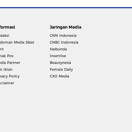
formasi
Jaringan Media
daksi
CNN Indonesia
doman Media Siber
CNBC Indonesia
rir
Haibunda
tak Pos
Insertlive
dia Partner
Beautynesia
fo Iklan
Female Daily
ivacy Policy
CXO Media
sclaimer