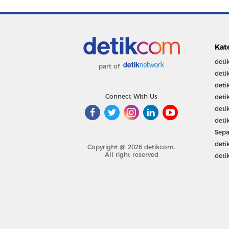
Kat
deti
part of
deti
deti
Connect With Us
deti
deti
deti
Sepa
deti
Copyright @ 2026 detikcom.
All right reserved
deti