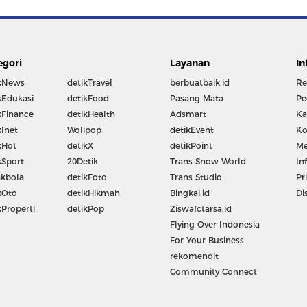
egori
Layanan
In
kNews
detikTravel
berbuatbaik.id
Re
kEdukasi
detikFood
Pasang Mata
Pe
kFinance
detikHealth
Adsmart
Ka
kInet
Wolipop
detikEvent
Ko
kHot
detikX
detikPoint
Me
kSport
20Detik
Trans Snow World
In
kbola
detikFoto
Trans Studio
Pr
kOto
detikHikmah
Bingkai.id
Di
kProperti
detikPop
Ziswafctarsa.id
Flying Over Indonesia
For Your Business
rekomendit
Community Connect