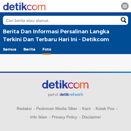
Berita Dan Informasi Persalinan Langka
Terkini Dan Terbaru Hari Ini - Detikcom
Semua
Berita
Foto
part of
Redaksi
Pedoman Media Siber
Karir
Kotak Pos
Info Iklan
Privacy Policy
Disclaimer