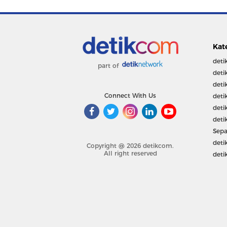
Kat
deti
part of
deti
deti
Connect With Us
deti
deti
deti
Sepa
deti
Copyright @ 2026 detikcom.
All right reserved
deti