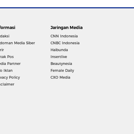
formasi
Jaringan Media
daksi
CNN Indonesia
doman Media Siber
CNBC Indonesia
rir
Haibunda
tak Pos
Insertlive
dia Partner
Beautynesia
fo Iklan
Female Daily
ivacy Policy
CXO Media
sclaimer