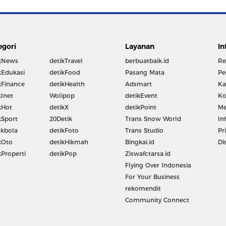
egori
Layanan
In
kNews
detikTravel
berbuatbaik.id
Re
kEdukasi
detikFood
Pasang Mata
Pe
kFinance
detikHealth
Adsmart
Ka
kInet
Wolipop
detikEvent
Ko
kHot
detikX
detikPoint
Me
kSport
20Detik
Trans Snow World
In
kbola
detikFoto
Trans Studio
Pr
kOto
detikHikmah
Bingkai.id
Di
kProperti
detikPop
Ziswafctarsa.id
Flying Over Indonesia
For Your Business
rekomendit
Community Connect