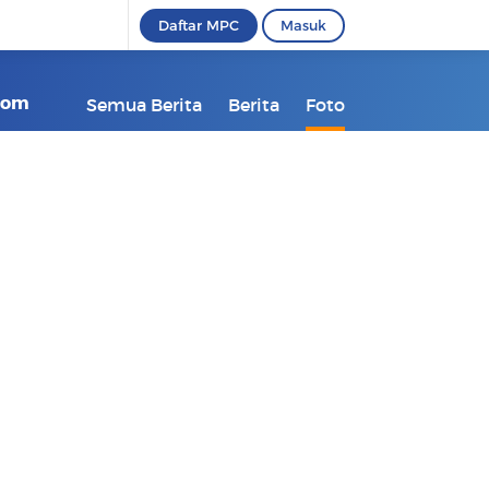
Daftar MPC
Masuk
kcom
Semua Berita
Berita
Foto