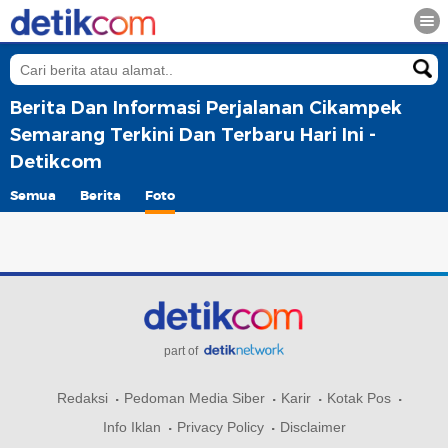
Berita Dan Informasi Perjalanan Cikampek
Semarang Terkini Dan Terbaru Hari Ini -
Detikcom
Semua
Berita
Foto
part of
Redaksi
Pedoman Media Siber
Karir
Kotak Pos
Info Iklan
Privacy Policy
Disclaimer