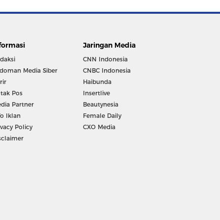
formasi
Jaringan Media
daksi
CNN Indonesia
doman Media Siber
CNBC Indonesia
rir
Haibunda
tak Pos
Insertlive
dia Partner
Beautynesia
fo Iklan
Female Daily
ivacy Policy
CXO Media
sclaimer