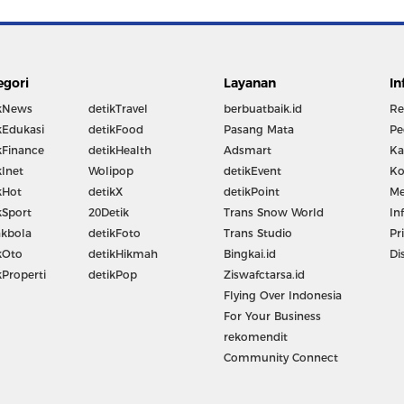
egori
Layanan
In
kNews
detikTravel
berbuatbaik.id
Re
kEdukasi
detikFood
Pasang Mata
Pe
kFinance
detikHealth
Adsmart
Ka
kInet
Wolipop
detikEvent
Ko
kHot
detikX
detikPoint
Me
kSport
20Detik
Trans Snow World
In
kbola
detikFoto
Trans Studio
Pr
kOto
detikHikmah
Bingkai.id
Di
kProperti
detikPop
Ziswafctarsa.id
Flying Over Indonesia
For Your Business
rekomendit
Community Connect