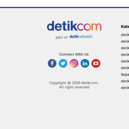
Kat
deti
part of
deti
deti
Connect With Us
deti
deti
deti
Sepa
deti
Copyright @ 2026 detikcom.
All right reserved
deti