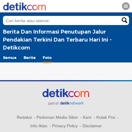
Berita Dan Informasi Penutupan Jalur
Pendakian Terkini Dan Terbaru Hari Ini -
Detikcom
Semua
Berita
Foto
part of
Redaksi
Pedoman Media Siber
Karir
Kotak Pos
Info Iklan
Privacy Policy
Disclaimer