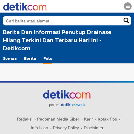
Berita Dan Informasi Penutup Drainase
Hilang Terkini Dan Terbaru Hari Ini -
Detikcom
Semua
Berita
Foto
part of
Redaksi
Pedoman Media Siber
Karir
Kotak Pos
Info Iklan
Privacy Policy
Disclaimer