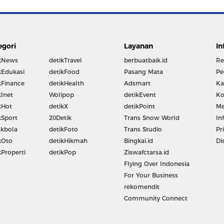
egori
Layanan
In
kNews
detikTravel
berbuatbaik.id
Re
kEdukasi
detikFood
Pasang Mata
Pe
kFinance
detikHealth
Adsmart
Ka
kInet
Wolipop
detikEvent
Ko
kHot
detikX
detikPoint
Me
kSport
20Detik
Trans Snow World
In
kbola
detikFoto
Trans Studio
Pr
kOto
detikHikmah
Bingkai.id
Di
kProperti
detikPop
Ziswafctarsa.id
Flying Over Indonesia
For Your Business
rekomendit
Community Connect