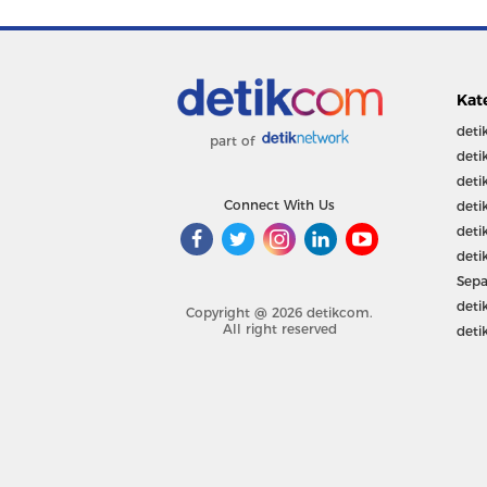
Kat
deti
part of
deti
deti
Connect With Us
deti
deti
deti
Sepa
deti
Copyright @ 2026 detikcom.
All right reserved
deti