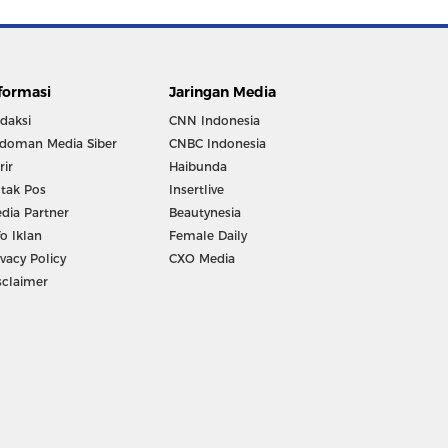
formasi
Jaringan Media
daksi
CNN Indonesia
doman Media Siber
CNBC Indonesia
rir
Haibunda
tak Pos
Insertlive
dia Partner
Beautynesia
fo Iklan
Female Daily
ivacy Policy
CXO Media
sclaimer