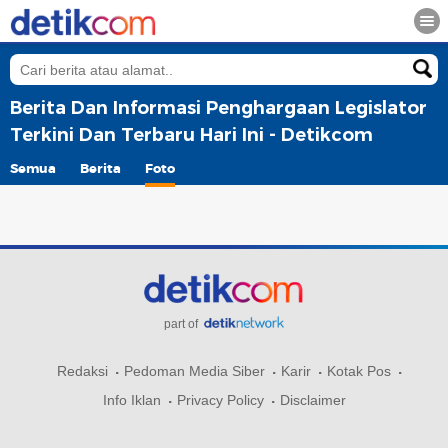
Berita Dan Informasi Penghargaan Legislator
Terkini Dan Terbaru Hari Ini - Detikcom
Semua
Berita
Foto
part of
Redaksi
Pedoman Media Siber
Karir
Kotak Pos
Info Iklan
Privacy Policy
Disclaimer