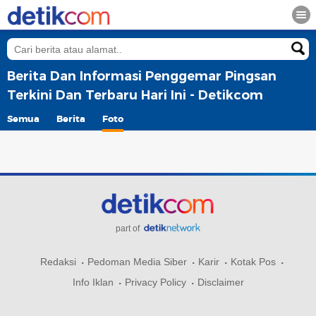
Berita Dan Informasi Penggemar Pingsan
Terkini Dan Terbaru Hari Ini - Detikcom
Semua
Berita
Foto
part of
Redaksi
Pedoman Media Siber
Karir
Kotak Pos
Info Iklan
Privacy Policy
Disclaimer