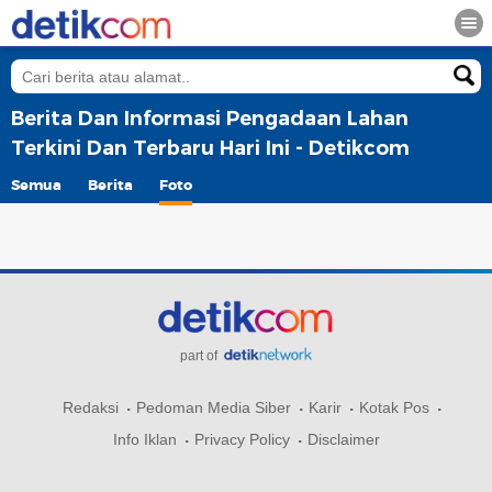
Berita Dan Informasi Pengadaan Lahan
Terkini Dan Terbaru Hari Ini - Detikcom
Semua
Berita
Foto
part of
Redaksi
Pedoman Media Siber
Karir
Kotak Pos
Info Iklan
Privacy Policy
Disclaimer