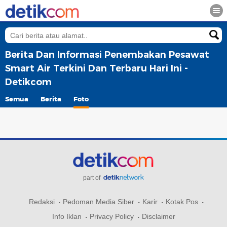
Berita Dan Informasi Penembakan Pesawat
Smart Air Terkini Dan Terbaru Hari Ini -
Detikcom
Semua
Berita
Foto
part of
Redaksi
Pedoman Media Siber
Karir
Kotak Pos
Info Iklan
Privacy Policy
Disclaimer