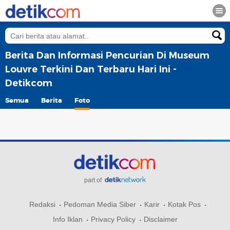
Berita Dan Informasi Pencurian Di Museum
Louvre Terkini Dan Terbaru Hari Ini -
Detikcom
Semua
Berita
Foto
part of
Redaksi
Pedoman Media Siber
Karir
Kotak Pos
Info Iklan
Privacy Policy
Disclaimer