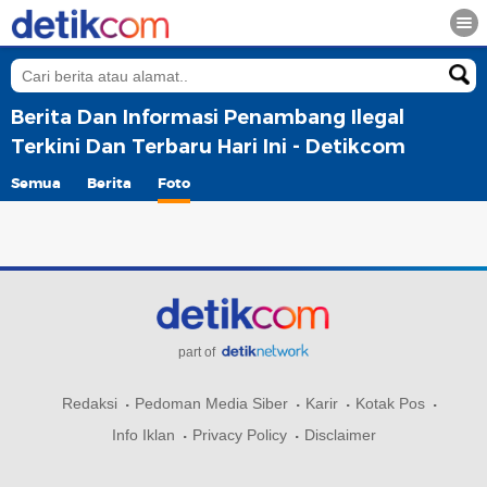
Berita Dan Informasi Penambang Ilegal
Terkini Dan Terbaru Hari Ini - Detikcom
Semua
Berita
Foto
part of
Redaksi
Pedoman Media Siber
Karir
Kotak Pos
Info Iklan
Privacy Policy
Disclaimer