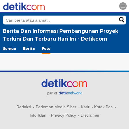
Berita Dan Informasi Pembangunan Proyek
Terkini Dan Terbaru Hari Ini - Detikcom
Semua
Berita
Foto
part of
Redaksi
Pedoman Media Siber
Karir
Kotak Pos
Info Iklan
Privacy Policy
Disclaimer