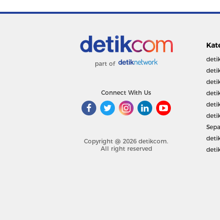
Kat
deti
part of
deti
deti
Connect With Us
deti
deti
deti
Sepa
deti
Copyright @ 2026 detikcom.
All right reserved
deti