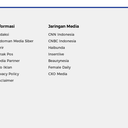
formasi
Jaringan Media
daksi
CNN Indonesia
doman Media Siber
CNBC Indonesia
rir
Haibunda
tak Pos
Insertlive
dia Partner
Beautynesia
fo Iklan
Female Daily
ivacy Policy
CXO Media
sclaimer