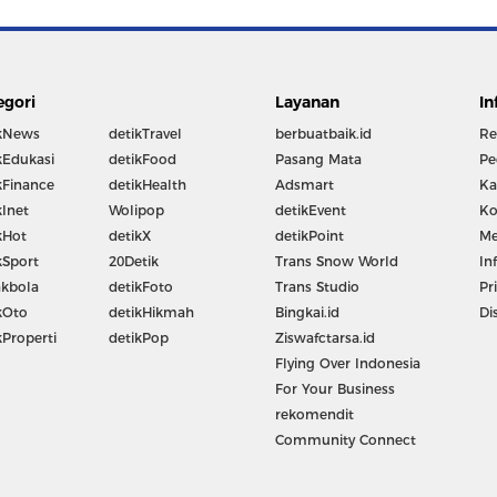
egori
Layanan
In
kNews
detikTravel
berbuatbaik.id
Re
kEdukasi
detikFood
Pasang Mata
Pe
kFinance
detikHealth
Adsmart
Ka
kInet
Wolipop
detikEvent
Ko
kHot
detikX
detikPoint
Me
kSport
20Detik
Trans Snow World
In
kbola
detikFoto
Trans Studio
Pr
kOto
detikHikmah
Bingkai.id
Di
kProperti
detikPop
Ziswafctarsa.id
Flying Over Indonesia
For Your Business
rekomendit
Community Connect