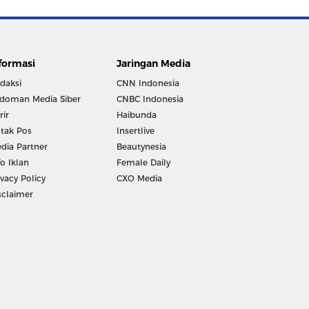
formasi
Jaringan Media
daksi
CNN Indonesia
doman Media Siber
CNBC Indonesia
rir
Haibunda
tak Pos
Insertlive
dia Partner
Beautynesia
fo Iklan
Female Daily
ivacy Policy
CXO Media
sclaimer