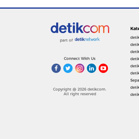
Kat
deti
part of
deti
deti
Connect With Us
deti
deti
deti
Sepa
deti
Copyright @ 2026 detikcom.
All right reserved
deti