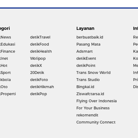
egori
Layanan
In
kNews
detikTravel
berbuatbaik.id
Re
kEdukasi
detikFood
Pasang Mata
Pe
kFinance
detikHealth
Adsmart
Ka
kInet
Wolipop
detikEvent
Ko
kHot
detikX
detikPoint
Me
kSport
20Detik
Trans Snow World
In
kbola
detikFoto
Trans Studio
Pr
kOto
detikHikmah
Bingkai.id
Di
kProperti
detikPop
Ziswafctarsa.id
Flying Over Indonesia
For Your Business
rekomendit
Community Connect