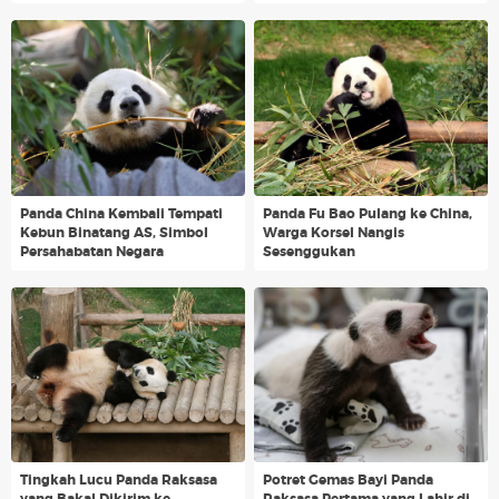
Panda China Kembali Tempati
Panda Fu Bao Pulang ke China,
Kebun Binatang AS, Simbol
Warga Korsel Nangis
Persahabatan Negara
Sesenggukan
Tingkah Lucu Panda Raksasa
Potret Gemas Bayi Panda