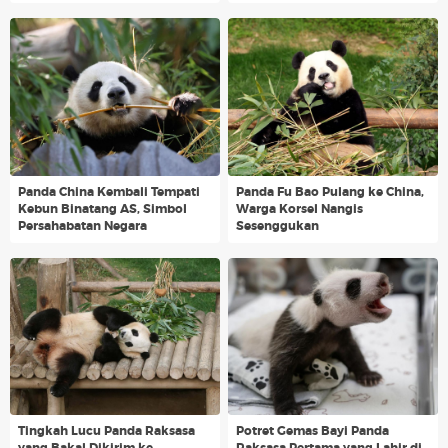
Panda China Kembali Tempati
Panda Fu Bao Pulang ke China,
Kebun Binatang AS, Simbol
Warga Korsel Nangis
Persahabatan Negara
Sesenggukan
Tingkah Lucu Panda Raksasa
Potret Gemas Bayi Panda