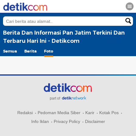
Berita Dan Informasi Pan Jatim Terkini Dan
Terbaru Hari Ini - Detikcom
Semua
Berita
Foto
part of
Redaksi
Pedoman Media Siber
Karir
Kotak Pos
Info Iklan
Privacy Policy
Disclaimer