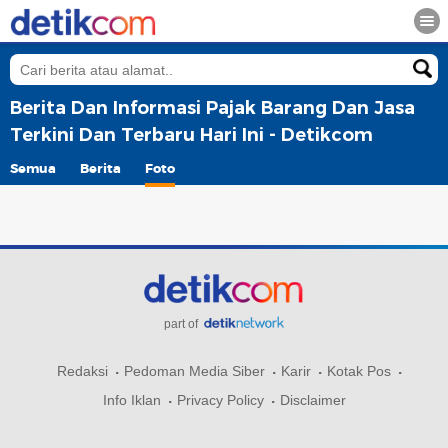
Berita Dan Informasi Pajak Barang Dan Jasa
Terkini Dan Terbaru Hari Ini - Detikcom
Semua
Berita
Foto
part of
Redaksi
Pedoman Media Siber
Karir
Kotak Pos
Info Iklan
Privacy Policy
Disclaimer