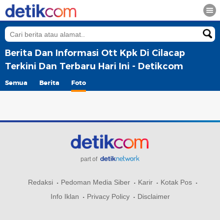
Berita Dan Informasi Ott Kpk Di Cilacap
Terkini Dan Terbaru Hari Ini - Detikcom
Semua
Berita
Foto
part of
Redaksi
Pedoman Media Siber
Karir
Kotak Pos
Info Iklan
Privacy Policy
Disclaimer