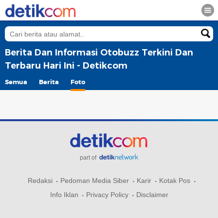
Berita Dan Informasi Otobuzz Terkini Dan
Terbaru Hari Ini - Detikcom
Semua
Berita
Foto
part of
Redaksi
Pedoman Media Siber
Karir
Kotak Pos
Info Iklan
Privacy Policy
Disclaimer