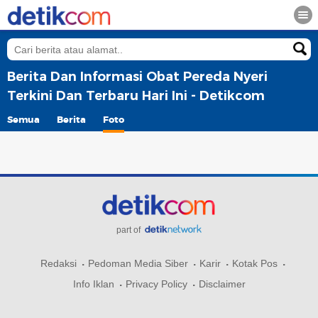
Berita Dan Informasi Obat Pereda Nyeri
Terkini Dan Terbaru Hari Ini - Detikcom
Semua
Berita
Foto
part of
Redaksi
Pedoman Media Siber
Karir
Kotak Pos
Info Iklan
Privacy Policy
Disclaimer