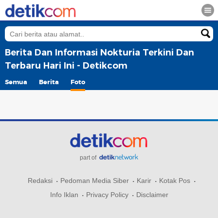
Berita Dan Informasi Nokturia Terkini Dan
Terbaru Hari Ini - Detikcom
Semua
Berita
Foto
part of
Redaksi
Pedoman Media Siber
Karir
Kotak Pos
Info Iklan
Privacy Policy
Disclaimer