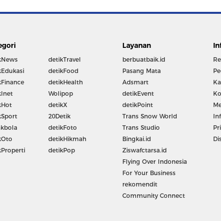
egori
Layanan
In
kNews
detikTravel
berbuatbaik.id
Re
kEdukasi
detikFood
Pasang Mata
Pe
kFinance
detikHealth
Adsmart
Ka
kInet
Wolipop
detikEvent
Ko
kHot
detikX
detikPoint
Me
kSport
20Detik
Trans Snow World
In
kbola
detikFoto
Trans Studio
Pr
kOto
detikHikmah
Bingkai.id
Di
kProperti
detikPop
Ziswafctarsa.id
Flying Over Indonesia
For Your Business
rekomendit
Community Connect