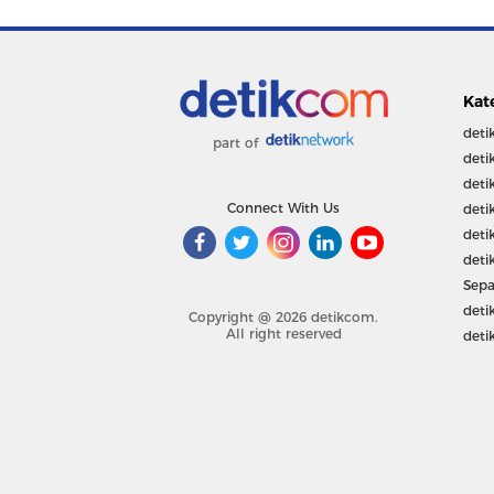
Kat
deti
part of
deti
deti
Connect With Us
deti
deti
deti
Sepa
deti
Copyright @ 2026 detikcom.
All right reserved
deti