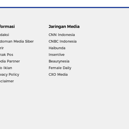
formasi
Jaringan Media
daksi
CNN Indonesia
doman Media Siber
CNBC Indonesia
rir
Haibunda
tak Pos
Insertlive
dia Partner
Beautynesia
fo Iklan
Female Daily
ivacy Policy
CXO Media
sclaimer