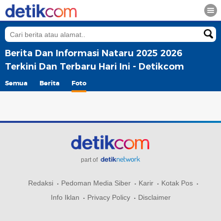
Berita Dan Informasi Nataru 2025 2026
Terkini Dan Terbaru Hari Ini - Detikcom
Semua
Berita
Foto
part of
Redaksi
Pedoman Media Siber
Karir
Kotak Pos
Info Iklan
Privacy Policy
Disclaimer