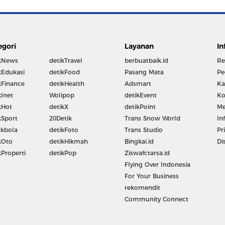
egori
Layanan
In
kNews
detikTravel
berbuatbaik.id
Re
kEdukasi
detikFood
Pasang Mata
Pe
kFinance
detikHealth
Adsmart
Ka
kInet
Wolipop
detikEvent
Ko
kHot
detikX
detikPoint
Me
kSport
20Detik
Trans Snow World
In
kbola
detikFoto
Trans Studio
Pr
kOto
detikHikmah
Bingkai.id
Di
kProperti
detikPop
Ziswafctarsa.id
Flying Over Indonesia
For Your Business
rekomendit
Community Connect