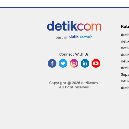
Kat
deti
part of
deti
deti
Connect With Us
deti
deti
deti
Sepa
deti
Copyright @ 2026 detikcom.
All right reserved
deti