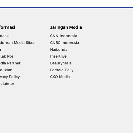
formasi
Jaringan Media
daksi
CNN Indonesia
doman Media Siber
CNBC Indonesia
rir
Haibunda
tak Pos
Insertlive
dia Partner
Beautynesia
fo Iklan
Female Daily
ivacy Policy
CXO Media
sclaimer