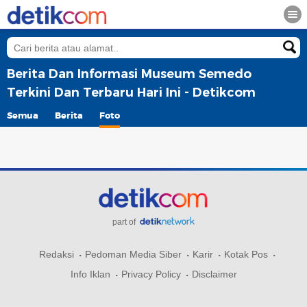
Berita Dan Informasi Museum Semedo
Terkini Dan Terbaru Hari Ini - Detikcom
Semua
Berita
Foto
part of
Redaksi
Pedoman Media Siber
Karir
Kotak Pos
Info Iklan
Privacy Policy
Disclaimer