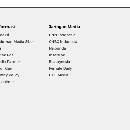
formasi
Jaringan Media
daksi
CNN Indonesia
doman Media Siber
CNBC Indonesia
rir
Haibunda
tak Pos
Insertlive
dia Partner
Beautynesia
fo Iklan
Female Daily
ivacy Policy
CXO Media
sclaimer