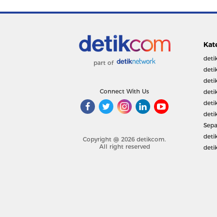
Kat
deti
part of
deti
deti
Connect With Us
deti
deti
deti
Sepa
deti
Copyright @ 2026 detikcom.
All right reserved
deti