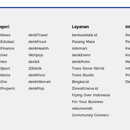
egori
Layanan
In
kNews
detikTravel
berbuatbaik.id
Re
kEdukasi
detikFood
Pasang Mata
Pe
kFinance
detikHealth
Adsmart
Ka
kInet
Wolipop
detikEvent
Ko
kHot
detikX
detikPoint
Me
kSport
20Detik
Trans Snow World
In
kbola
detikFoto
Trans Studio
Pr
kOto
detikHikmah
Bingkai.id
Di
kProperti
detikPop
Ziswafctarsa.id
Flying Over Indonesia
For Your Business
rekomendit
Community Connect