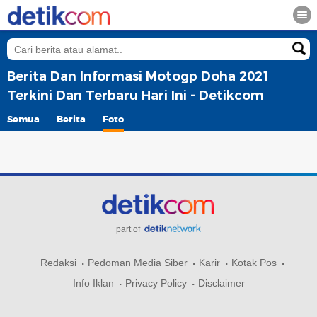
Berita Dan Informasi Motogp Doha 2021
Terkini Dan Terbaru Hari Ini - Detikcom
Semua
Berita
Foto
part of
Redaksi
Pedoman Media Siber
Karir
Kotak Pos
Info Iklan
Privacy Policy
Disclaimer