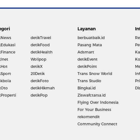
egori
Layanan
In
kNews
detikTravel
berbuatbaik.id
Re
kEdukasi
detikFood
Pasang Mata
Pe
kFinance
detikHealth
Adsmart
Ka
kInet
Wolipop
detikEvent
Ko
kHot
detikX
detikPoint
Me
kSport
20Detik
Trans Snow World
In
kbola
detikFoto
Trans Studio
Pr
kOto
detikHikmah
Bingkai.id
Di
kProperti
detikPop
Ziswafctarsa.id
Flying Over Indonesia
For Your Business
rekomendit
Community Connect