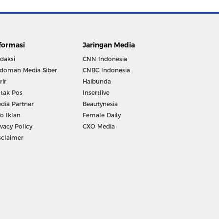
formasi
Jaringan Media
daksi
CNN Indonesia
doman Media Siber
CNBC Indonesia
rir
Haibunda
tak Pos
Insertlive
dia Partner
Beautynesia
fo Iklan
Female Daily
ivacy Policy
CXO Media
sclaimer