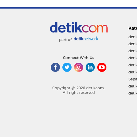
Kat
deti
part of
deti
deti
Connect With Us
deti
deti
deti
Sepa
deti
Copyright @ 2026 detikcom.
All right reserved
deti