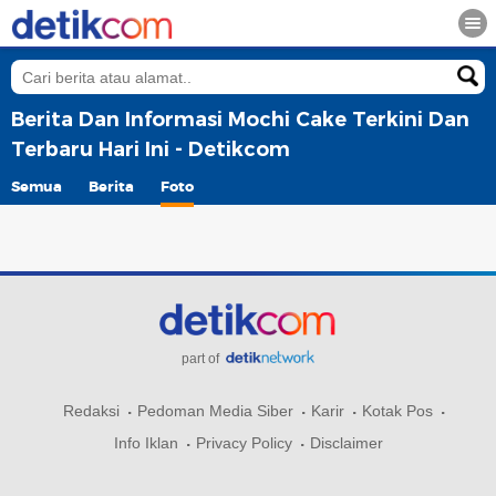
Berita Dan Informasi Mochi Cake Terkini Dan
Terbaru Hari Ini - Detikcom
Semua
Berita
Foto
part of
Redaksi
Pedoman Media Siber
Karir
Kotak Pos
Info Iklan
Privacy Policy
Disclaimer