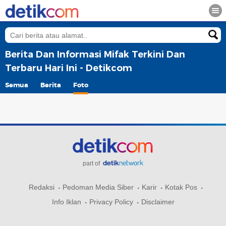
Berita Dan Informasi Mifak Terkini Dan
Terbaru Hari Ini - Detikcom
Semua
Berita
Foto
part of
Redaksi
Pedoman Media Siber
Karir
Kotak Pos
Info Iklan
Privacy Policy
Disclaimer