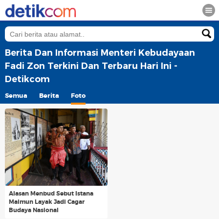
Berita Dan Informasi Menteri Kebudayaan
Fadi Zon Terkini Dan Terbaru Hari Ini -
Detikcom
Semua
Berita
Foto
Alasan Menbud Sebut Istana
Maimun Layak Jadi Cagar
Budaya Nasional