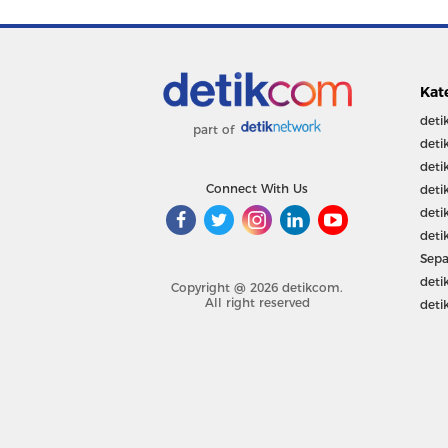
Kat
deti
part of
deti
deti
Connect With Us
deti
deti
deti
Sepa
deti
Copyright @ 2026 detikcom.
All right reserved
deti