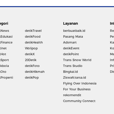
egori
Layanan
In
kNews
detikTravel
berbuatbaik.id
Re
kEdukasi
detikFood
Pasang Mata
Pe
kFinance
detikHealth
Adsmart
Ka
kInet
Wolipop
detikEvent
Ko
kHot
detikX
detikPoint
Me
kSport
20Detik
Trans Snow World
In
kbola
detikFoto
Trans Studio
Pr
kOto
detikHikmah
Bingkai.id
Di
kProperti
detikPop
Ziswafctarsa.id
Flying Over Indonesia
For Your Business
rekomendit
Community Connect