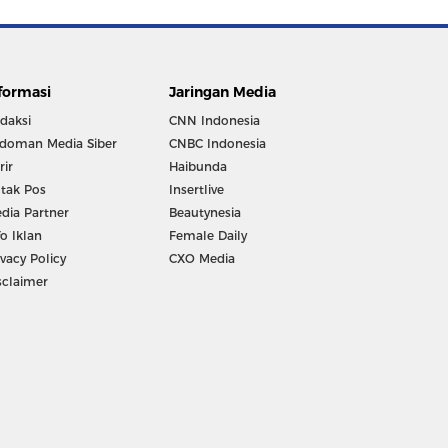
formasi
Jaringan Media
daksi
CNN Indonesia
doman Media Siber
CNBC Indonesia
rir
Haibunda
tak Pos
Insertlive
dia Partner
Beautynesia
fo Iklan
Female Daily
ivacy Policy
CXO Media
sclaimer