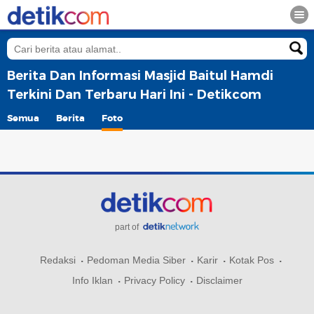
Berita Dan Informasi Masjid Baitul Hamdi
Terkini Dan Terbaru Hari Ini - Detikcom
Semua
Berita
Foto
part of
Redaksi
Pedoman Media Siber
Karir
Kotak Pos
Info Iklan
Privacy Policy
Disclaimer