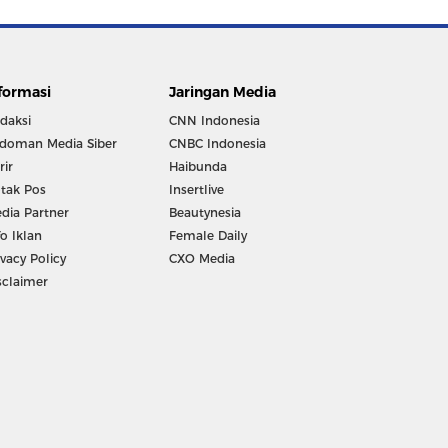
formasi
Jaringan Media
daksi
CNN Indonesia
doman Media Siber
CNBC Indonesia
rir
Haibunda
tak Pos
Insertlive
dia Partner
Beautynesia
fo Iklan
Female Daily
ivacy Policy
CXO Media
sclaimer