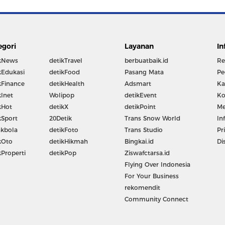
egori
Layanan
In
kNews
detikTravel
berbuatbaik.id
Re
kEdukasi
detikFood
Pasang Mata
Pe
kFinance
detikHealth
Adsmart
Ka
kInet
Wolipop
detikEvent
Ko
kHot
detikX
detikPoint
Me
kSport
20Detik
Trans Snow World
In
kbola
detikFoto
Trans Studio
Pr
kOto
detikHikmah
Bingkai.id
Di
kProperti
detikPop
Ziswafctarsa.id
Flying Over Indonesia
For Your Business
rekomendit
Community Connect