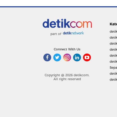
Kat
deti
part of
deti
deti
Connect With Us
deti
deti
deti
Sepa
deti
Copyright @ 2026 detikcom.
All right reserved
deti