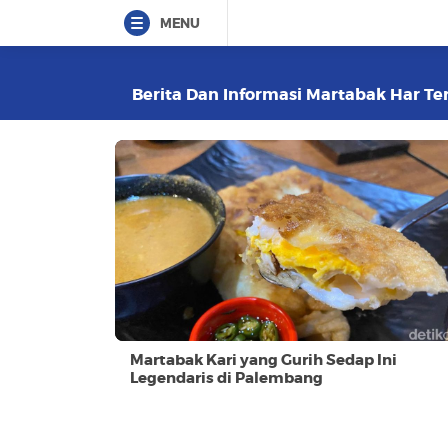
MENU
Berita Dan Informasi Martabak Har Ter
Martabak Kari yang Gurih Sedap Ini
Legendaris di Palembang