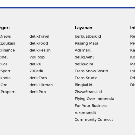
egori
Layanan
In
kNews
detikTravel
berbuatbaik.id
Re
kEdukasi
detikFood
Pasang Mata
Pe
kFinance
detikHealth
Adsmart
Ka
kInet
Wolipop
detikEvent
Ko
kHot
detikX
detikPoint
Me
kSport
20Detik
Trans Snow World
In
kbola
detikFoto
Trans Studio
Pr
kOto
detikHikmah
Bingkai.id
Di
kProperti
detikPop
Ziswafctarsa.id
Flying Over Indonesia
For Your Business
rekomendit
Community Connect