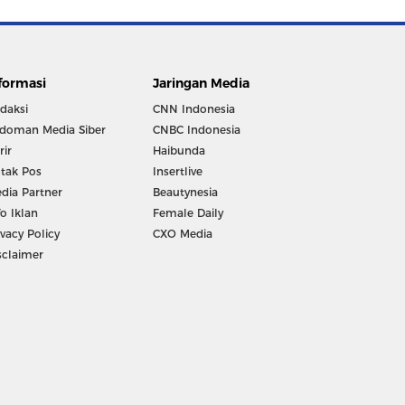
formasi
Jaringan Media
daksi
CNN Indonesia
doman Media Siber
CNBC Indonesia
rir
Haibunda
tak Pos
Insertlive
dia Partner
Beautynesia
fo Iklan
Female Daily
ivacy Policy
CXO Media
sclaimer