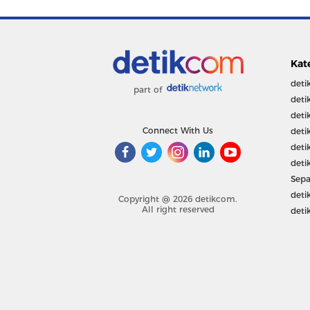
Kat
deti
part of
deti
deti
Connect With Us
deti
deti
deti
Sepa
deti
Copyright @ 2026 detikcom.
All right reserved
deti