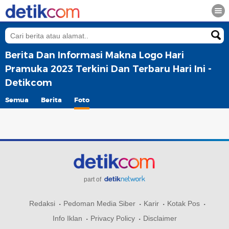
Berita Dan Informasi Makna Logo Hari
Pramuka 2023 Terkini Dan Terbaru Hari Ini -
Detikcom
Semua
Berita
Foto
part of
Redaksi
Pedoman Media Siber
Karir
Kotak Pos
Info Iklan
Privacy Policy
Disclaimer