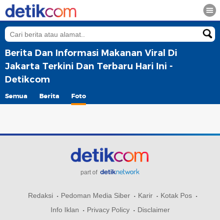
Berita Dan Informasi Makanan Viral Di
Jakarta Terkini Dan Terbaru Hari Ini -
Detikcom
Semua
Berita
Foto
part of
Redaksi
Pedoman Media Siber
Karir
Kotak Pos
Info Iklan
Privacy Policy
Disclaimer