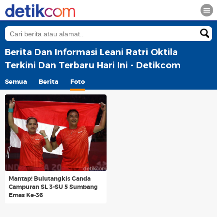
Berita Dan Informasi Leani Ratri Oktila
Terkini Dan Terbaru Hari Ini - Detikcom
Semua
Berita
Foto
Mantap! Bulutangkis Ganda
Campuran SL 3-SU 5 Sumbang
Emas Ke-36