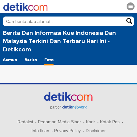
Berita Dan Informasi Kue Indonesia Dan
Malaysia Terkini Dan Terbaru Hari Ini -
Detikcom
Semua
Berita
Foto
part of
Redaksi
Pedoman Media Siber
Karir
Kotak Pos
Info Iklan
Privacy Policy
Disclaimer